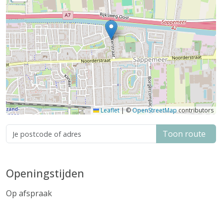
Leaflet
|
©
OpenStreetMap
contributors
Toon route
Openingstijden
Op afspraak