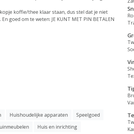
Za
Sn
opje koffie/thee klaar staan, dus stel dat je niet
Ro
oost. En goed om te weten: JE KUNT MET PIN BETALEN
Tr
Gr
Tw
So
Vi
Sh
Te
Ti
Br
Va
n
Huishoudelijke apparaten
Speelgoed
Te
Tw
uinmeubelen
Huis en inrichting
Ka