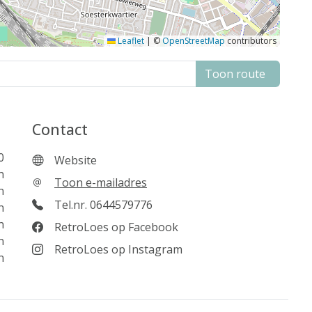
Leaflet
|
©
OpenStreetMap
contributors
Toon route
Contact
0
Website
n
Toon e-mailadres
n
Tel.nr. 0644579776
n
n
RetroLoes op Facebook
n
RetroLoes op Instagram
n