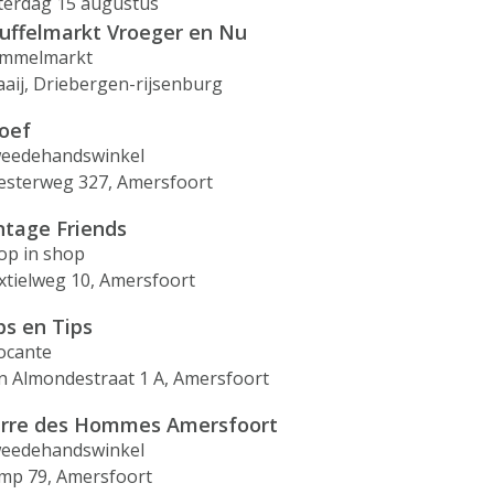
terdag 15 augustus
uffelmarkt Vroeger en Nu
mmelmarkt
aaij, Driebergen-rijsenburg
oef
eedehandswinkel
esterweg 327, Amersfoort
ntage Friends
op in shop
xtielweg 10, Amersfoort
ps en Tips
ocante
n Almondestraat 1 A, Amersfoort
rre des Hommes Amersfoort
eedehandswinkel
mp 79, Amersfoort