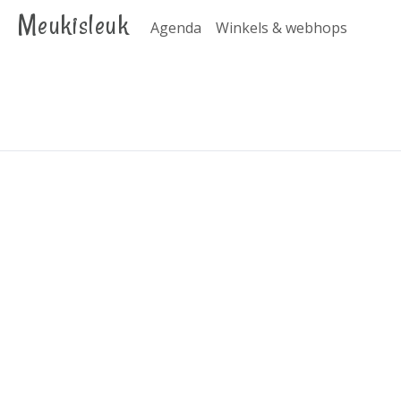
Meukisleuk
Agenda
Winkels & webhops