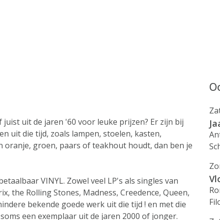
Oo
Za
uist uit de jaren '60 voor leuke prijzen? Er zijn bij
Ja
n uit die tijd, zoals lampen, stoelen, kasten,
An
n oranje, groen, paars of teakhout houdt, dan ben je
Sc
Zo
Vl
etaalbaar VINYL. Zowel veel LP's als singles van
Ro
rix, the Rolling Stones, Madness, Creedence, Queen,
Fil
indere bekende goede werk uit die tijd ! en met die
 soms een exemplaar uit de jaren 2000 of jonger.