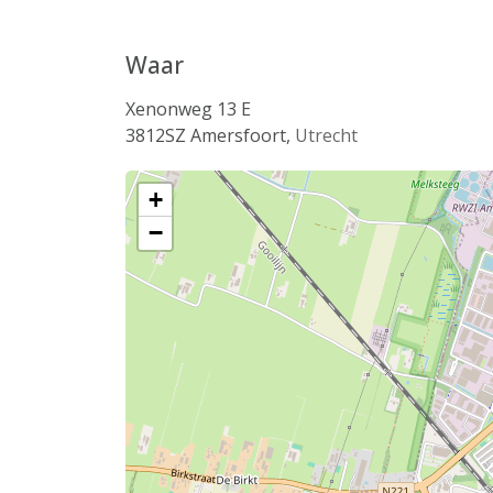
Waar
Xenonweg 13 E
3812SZ
Amersfoort
,
Utrecht
+
−