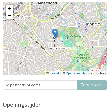
+
−
Leaflet
|
©
OpenStreetMap
contributors
Toon route
Openingstijden