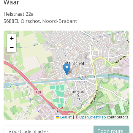
Waar
Heistraat 22a
5688EL
Oirschot
,
Noord-Brabant
+
−
Leaflet
|
©
OpenStreetMap
contributors
Toon route