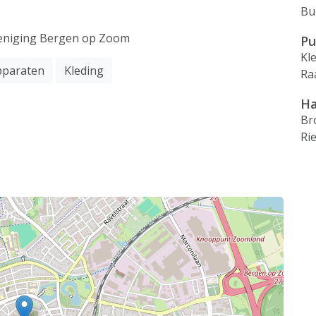
Bu
ereniging Bergen op Zoom
Pu
Kl
pparaten
Kleding
Ra
Ha
Br
Ri