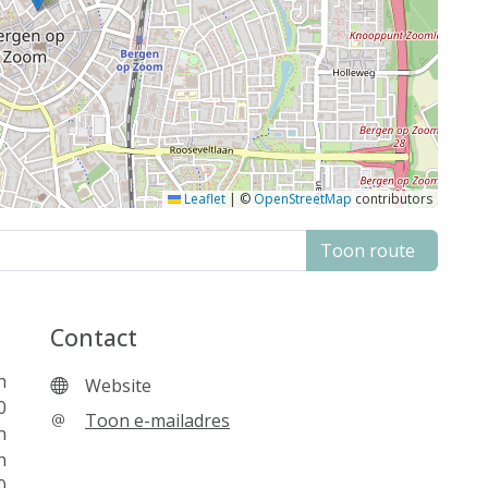
Leaflet
|
©
OpenStreetMap
contributors
Toon route
Contact
n
Website
0
Toon e-mailadres
n
n
0