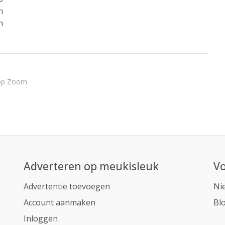
n
n
 op Zoom
Adverteren op meukisleuk
Vo
Advertentie toevoegen
Ni
Account aanmaken
Bl
Inloggen