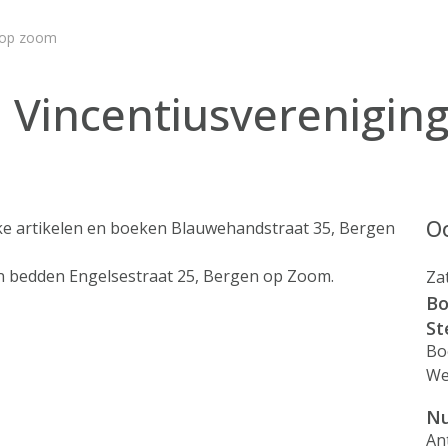
 op zoom
 Vincentiusverenigin
Oo
ke artikelen en boeken Blauwehandstraat 35, Bergen
 bedden Engelsestraat 25, Bergen op Zoom.
Za
Bo
St
Bo
We
Nu
An