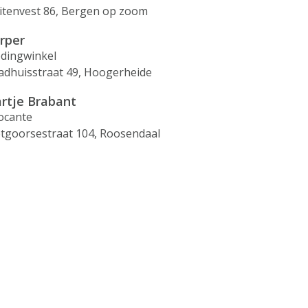
itenvest 86, Bergen op zoom
rper
edingwinkel
adhuisstraat 49, Hoogerheide
rtje Brabant
ocante
etgoorsestraat 104, Roosendaal