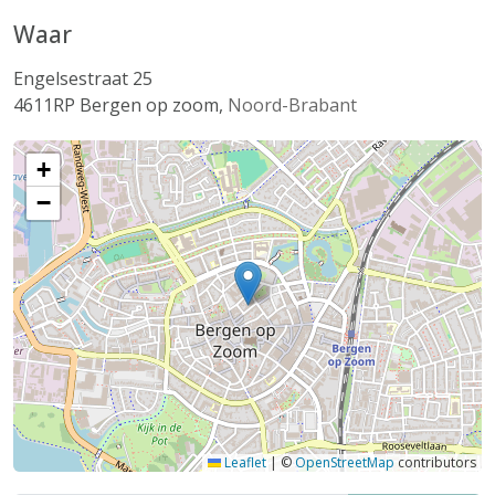
Waar
Engelsestraat 25
4611RP
Bergen op zoom
,
Noord-Brabant
+
−
Leaflet
|
©
OpenStreetMap
contributors