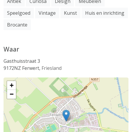
Antiek
Curiosa
Design
Meubelen
Speelgoed
Vintage
Kunst
Huis en inrichting
Brocante
Waar
Gasthuisstraat 3
9172NZ
Ferwert
,
Friesland
+
−