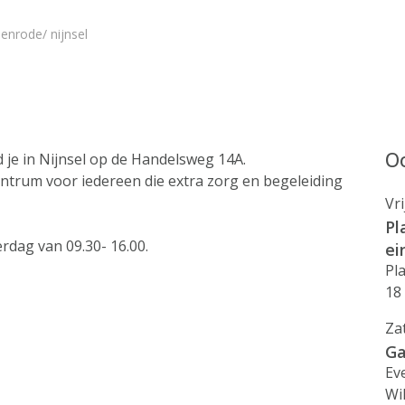
enrode/ nijnsel
Oo
 je in Nijnsel op de Handelsweg 14A.
entrum voor iedereen die extra zorg en begeleiding
Vr
Pl
dag van 09.30- 16.00.
ei
Pl
18
Za
Ga
Ev
Wi