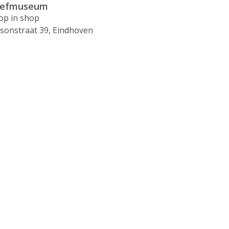
eefmuseum
op in shop
isonstraat 39, Eindhoven