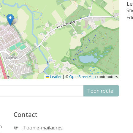
L
Sh
Ed
Leaflet
|
©
OpenStreetMap
contributors
Toon route
Contact
n
Toon e-mailadres