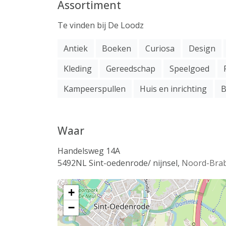
Assortiment
Te vinden bij De Loodz
Antiek
Boeken
Curiosa
Design
Kleding
Gereedschap
Speelgoed
Kampeerspullen
Huis en inrichting
B
Waar
Handelsweg 14A
5492NL
Sint-oedenrode/ nijnsel
,
Noord-Bra
+
−