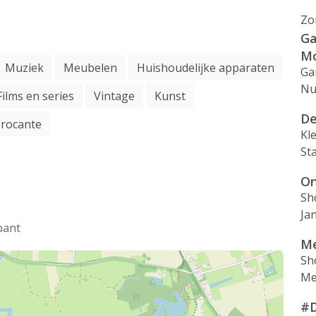
Zo
Ga
Mo
Muziek
Meubelen
Huishoudelijke apparaten
Ga
Nu
Films en series
Vintage
Kunst
De
rocante
Kl
St
On
Sh
Ja
bant
Me
Sh
Mei
#D