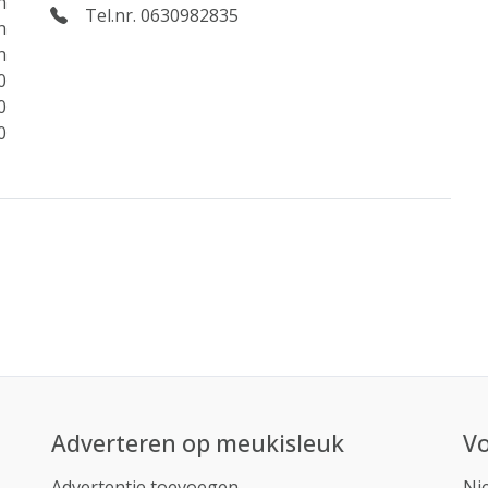
n
Tel.nr. 0630982835
n
n
0
0
0
Adverteren op meukisleuk
Vo
Advertentie toevoegen
Ni