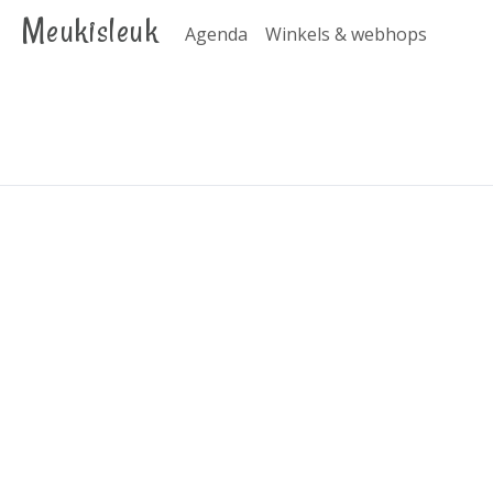
Meukisleuk
Agenda
Winkels & webhops