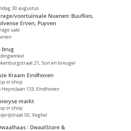
ndag 30 augustus
rage/voortuinsale Nuenen: Buufkes,
lvense Erven, Puyven
rage sale
enen
 brug
edingwinkel
akenburgstraat 21, Son en breugel
ze Kraam Eindhoven
op in shop
n Heynslaan 133, Eindhoven
ieryse markt
op in shop
jerijstraat 50, Veghel
waalhaas : DwaalStore &