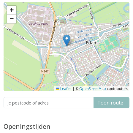
+
−
Leaflet
|
©
OpenStreetMap
contributors
Toon route
Openingstijden