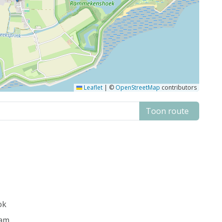
Leaflet
|
©
OpenStreetMap
contributors
Toon route
ok
ram