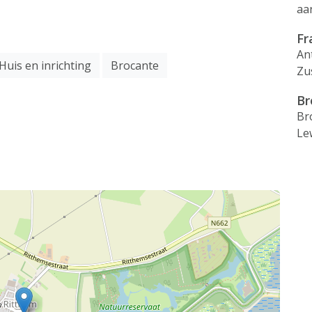
aa
Fr
An
Huis en inrichting
Brocante
Zu
Br
Br
Le