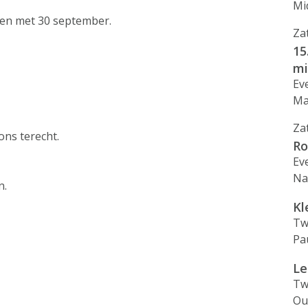
Mi
t en met 30 september.
Za
15
mi
Ev
Ma
Za
ons terecht.
Ro
Ev
Na
n.
Kl
Tw
Pa
Le
Tw
Ou