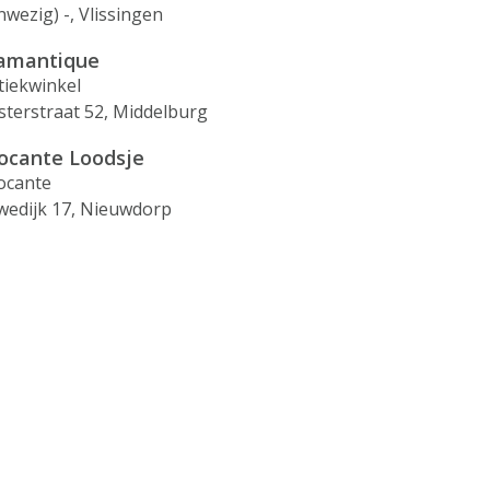
nwezig) -, Vlissingen
amantique
tiekwinkel
sterstraat 52, Middelburg
ocante Loodsje
ocante
wedijk 17, Nieuwdorp