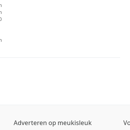
n
n
0
n
Adverteren op meukisleuk
Vo