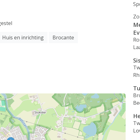
Sp
Zo
gestel
Me
Ev
Huis en inrichting
Brocante
Ro
La
Si
Tw
Rh
Tu
Br
Be
He
Tw
Lo