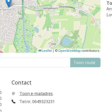
To
An
Lo
Leaflet
|
©
OpenStreetMap
contributors
Toon route
Contact
0
Toon e-mailadres
0
Tel.nr. 0649323231
0
n