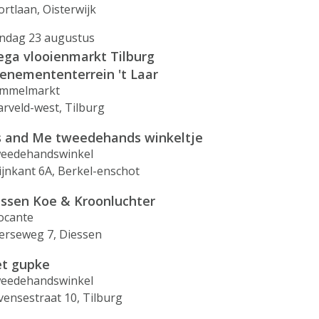
ortlaan, Oisterwijk
ndag 23 augustus
ga vlooienmarkt Tilburg
enemententerrein 't Laar
mmelmarkt
arveld-west, Tilburg
s and Me tweedehands winkeltje
eedehandswinkel
ijnkant 6A, Berkel-enschot
ssen Koe & Kroonluchter
ocante
erseweg 7, Diessen
t gupke
eedehandswinkel
vensestraat 10, Tilburg