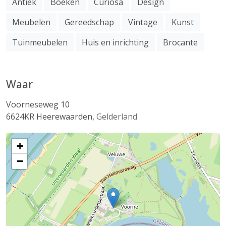
Antiek
Boeken
Curiosa
Design
Meubelen
Gereedschap
Vintage
Kunst
Tuinmeubelen
Huis en inrichting
Brocante
Waar
Voorneseweg 10
6624KR
Heerewaarden
,
Gelderland
+
−