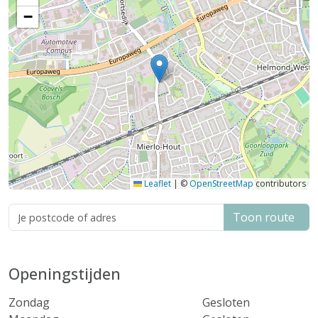
−
Leaflet
|
©
OpenStreetMap
contributors
Toon route
Openingstijden
Zondag
Gesloten