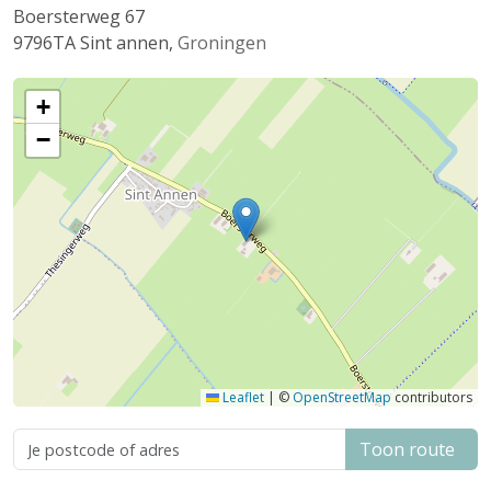
Boersterweg 67
9796TA
Sint annen
,
Groningen
+
−
Leaflet
|
©
OpenStreetMap
contributors
Toon route