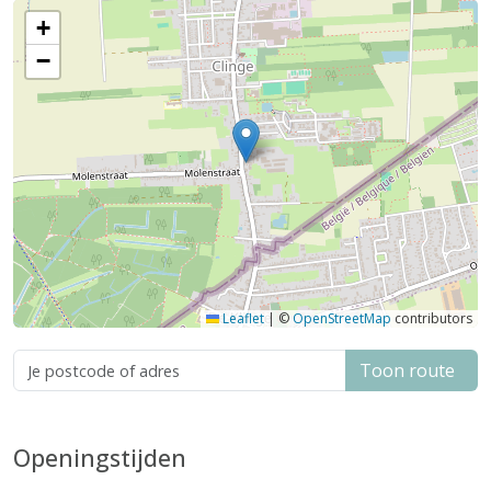
+
−
Leaflet
|
©
OpenStreetMap
contributors
Toon route
Openingstijden