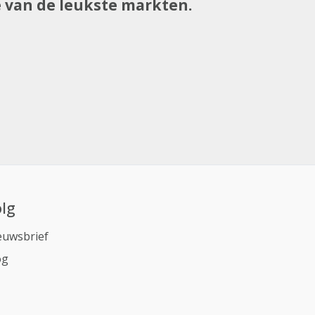
e van de leukste markten.
lg
euwsbrief
og