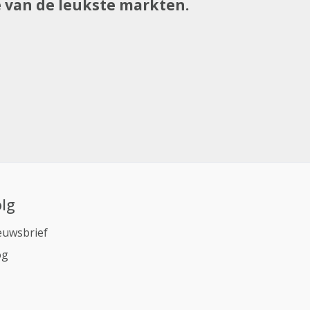
e van de leukste markten.
lg
euwsbrief
og