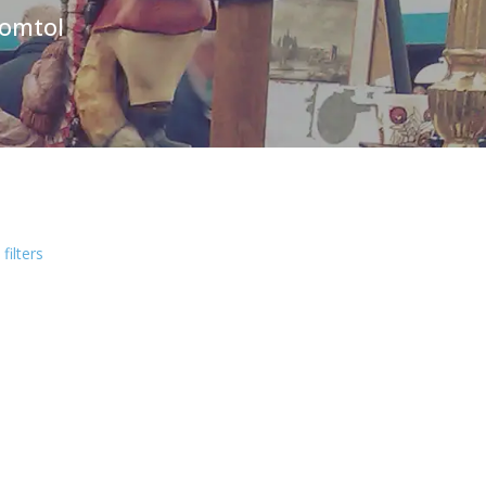
romtol
 filters