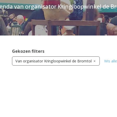
enda van organisator Kringloopwinkel de B
Gekozen filters
Van organisator Kringloopwinkel de Bromtol
Wis alle