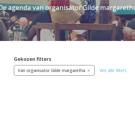
De agenda van organisator Gilde margareth
Gekozen filters
Van organisator Gilde margaretha
Wis alle filters