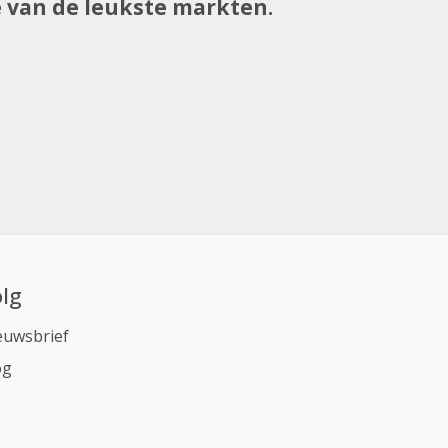
e van de leukste markten.
lg
euwsbrief
og