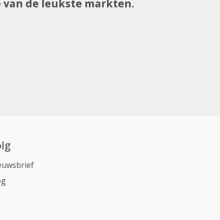
e van de leukste markten.
lg
euwsbrief
og