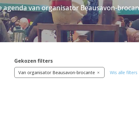
e agenda van organisator Beausavon-brocan
Gekozen filters
Van organisator Beausavon-brocante
Wis alle filters