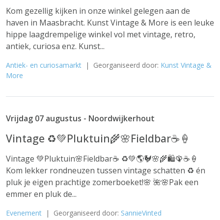
Kom gezellig kijken in onze winkel gelegen aan de
haven in Maasbracht. Kunst Vintage & More is een leuke
hippe laagdrempelige winkel vol met vintage, retro,
antiek, curiosa enz. Kunst...
Antiek- en curiosamarkt
| Georganiseerd door:
Kunst Vintage &
More
Vrijdag 07 augustus - Noordwijkerhout
Vintage ♻️💚Pluktuin🌾🌸Fieldbar☕️🍦
Vintage 💚Pluktuin🌸Fieldbar☕️ ♻️💚🌎🐓🌸🌾🛍️🦚☕️🍦
Kom lekker rondneuzen tussen vintage schatten ♻️ én
pluk je eigen prachtige zomerboeket!🌸 🌺🌸Pak een
emmer en pluk de...
Evenement
| Georganiseerd door:
SannieVinted