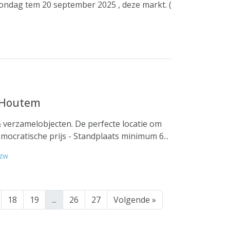
zondag tem 20 september 2025 , deze markt. (
s-Houtem
verzamelobjecten. De perfecte locatie om
ocratische prijs - Standplaats minimum 6...
vzw
18
19
...
26
27
Volgende »