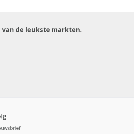
e van de leukste markten.
lg
euwsbrief