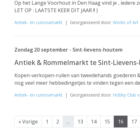
Op het Lange Voorhout in Den Haag vind je , iedere 
LET OP : LAATSTE KEER DIT JAAR !! )
Antiek- en curiosamarkt
| Georganiseerd door:
Works of Art
Zondag 20 september - Sint-lievens-houtem
Antiek & Rommelmarkt te Sint-Lieven
Kopen-verkopen-ruilen van tweedehands goederen & 
nog veel meer hebbedingetjes te vinden tegen een dem
Antiek- en curiosamarkt
| Georganiseerd door:
Hobby Club 
« Vorige
1
2
...
13
14
15
16
17