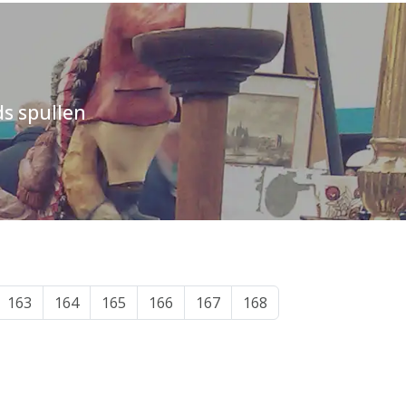
s spullen
163
164
165
166
167
168