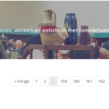
kten, winkels en webshops met tweedehand
« Vorige
1
2
...
159
160
161
162