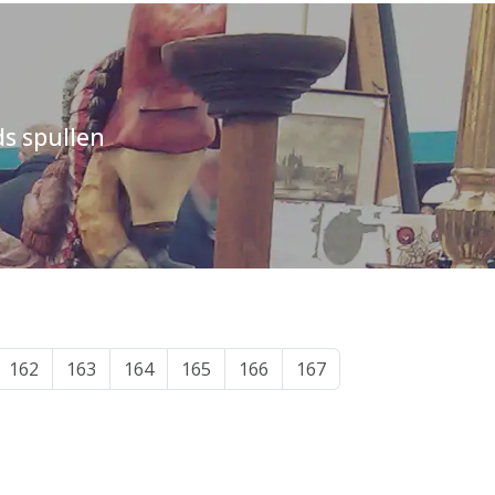
s spullen
162
163
164
165
166
167