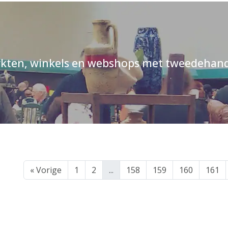
kten, winkels en webshops met tweedehand
« Vorige
1
2
...
158
159
160
161