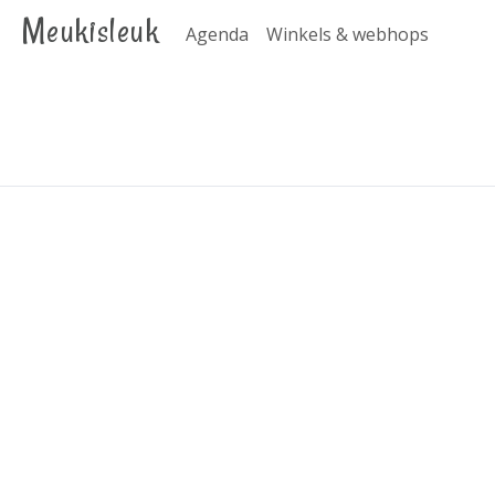
Meukisleuk
Agenda
Winkels & webhops