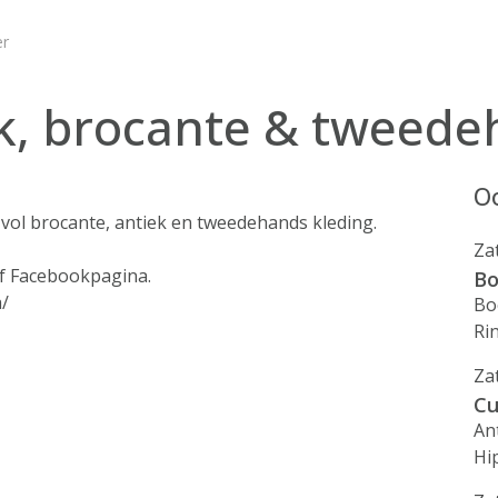
er
ek, brocante & tweede
Oo
 vol brocante, antiek en tweedehands kleding.
Za
of Facebookpagina.
Bo
a/
Bo
Ri
Za
Cu
An
Hi