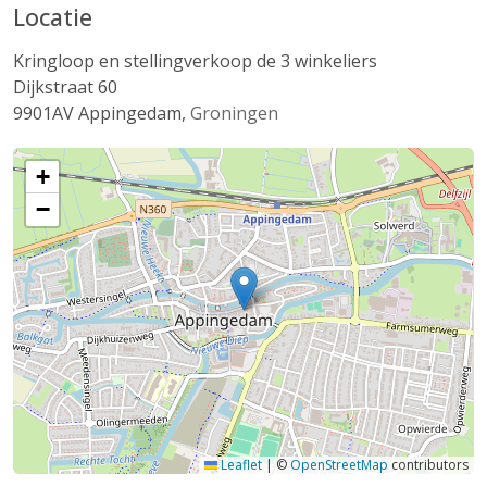
Locatie
Kringloop en stellingverkoop de 3 winkeliers
Dijkstraat 60
9901AV
Appingedam
,
Groningen
+
−
Leaflet
|
©
OpenStreetMap
contributors