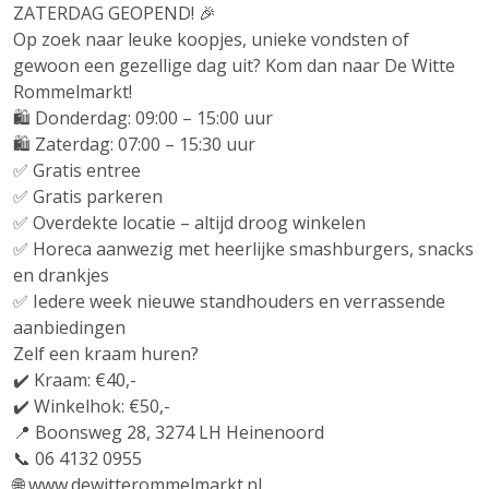
ZATERDAG GEOPEND! 🎉
Op zoek naar leuke koopjes, unieke vondsten of
gewoon een gezellige dag uit? Kom dan naar De Witte
Rommelmarkt!
🛍️ Donderdag: 09:00 – 15:00 uur
🛍️ Zaterdag: 07:00 – 15:30 uur
✅ Gratis entree
✅ Gratis parkeren
✅ Overdekte locatie – altijd droog winkelen
✅ Horeca aanwezig met heerlijke smashburgers, snacks
en drankjes
✅ Iedere week nieuwe standhouders en verrassende
aanbiedingen
Zelf een kraam huren?
✔️ Kraam: €40,-
✔️ Winkelhok: €50,-
📍 Boonsweg 28, 3274 LH Heinenoord
📞 06 4132 0955
🌐 www.dewitterommelmarkt.nl