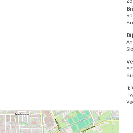
Zo
Br
Ro
Br
Bi
An
Sl
Ve
An
Bu
't
Tw
Ve