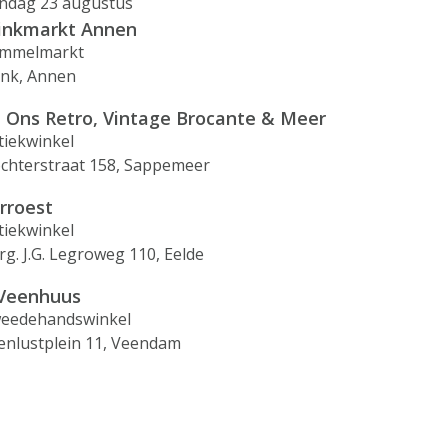
ndag 23 augustus
inkmarkt Annen
mmelmarkt
ink, Annen
j Ons Retro, Vintage Brocante & Meer
tiekwinkel
ochterstraat 158, Sappemeer
rroest
tiekwinkel
rg. J.G. Legroweg 110, Eelde
 Veenhuus
eedehandswinkel
enlustplein 11, Veendam