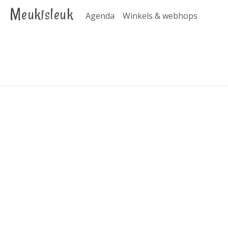
Meukisleuk
Agenda
Winkels & webhops