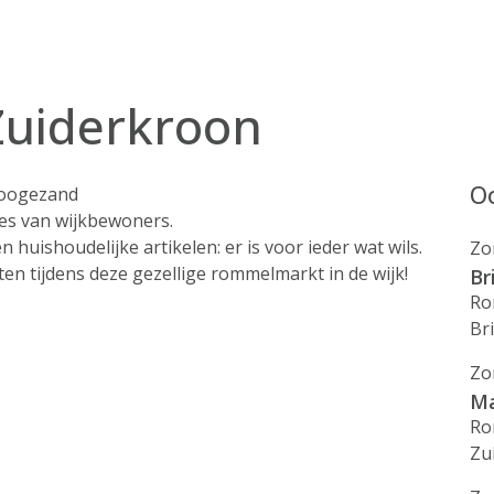
uiderkroon
Oo
Hoogezand
jes van wijkbewoners.
huishoudelijke artikelen: er is voor ieder wat wils.
Zo
n tijdens deze gezellige rommelmarkt in de wijk!
Br
Ro
Br
Zo
Ma
Ro
Zu