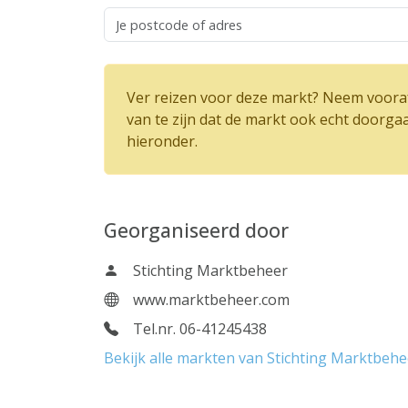
Ver reizen voor deze markt? Neem vooraf
van te zijn dat de markt ook echt doorga
hieronder.
Georganiseerd door
Stichting Marktbeheer
www.marktbeheer.com
Tel.nr. 06-41245438
Bekijk alle markten van Stichting Marktbehe