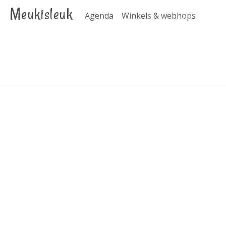
Meukisleuk
Agenda
Winkels & webhops