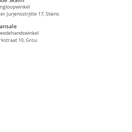
de Skalm
ingloopwinkel
er Jurjensstrjitte 17, Stiens
ansale
eedehandswinkel
rkstraat 10, Grou