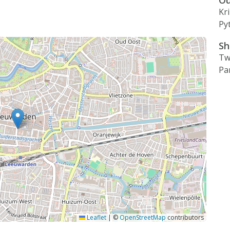
Ou
Kr
Pyt
Sh
Tw
Pa
Leaflet
|
©
OpenStreetMap
contributors