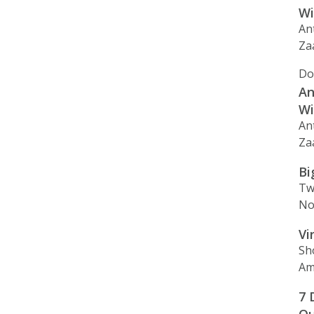
Wi
An
Za
Do
An
Wi
An
Za
Bi
Tw
No
Vi
Sh
Am
7 