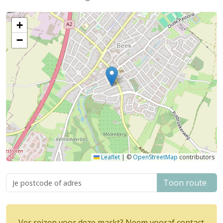
+
−
Leaflet
|
©
OpenStreetMap
contributors
Toon route
Ver reizen voor deze markt? Neem vooraf contact