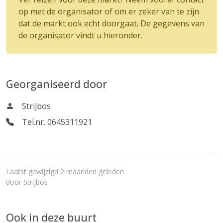
op met de organisator of om er zeker van te zijn
dat de markt ook echt doorgaat. De gegevens van
de organisator vindt u hieronder.
Georganiseerd door
Strijbos
Tel.nr. 0645311921
Laatst gewijzigd 2 maanden geleden
door
Strijbos
Ook in deze buurt