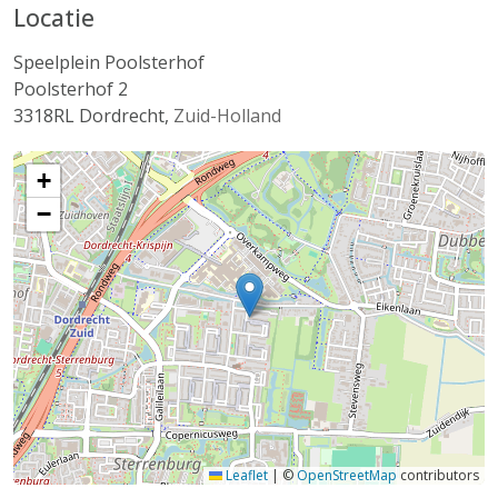
Locatie
Speelplein Poolsterhof
Poolsterhof 2
3318RL
Dordrecht
,
Zuid-Holland
+
−
Leaflet
|
©
OpenStreetMap
contributors