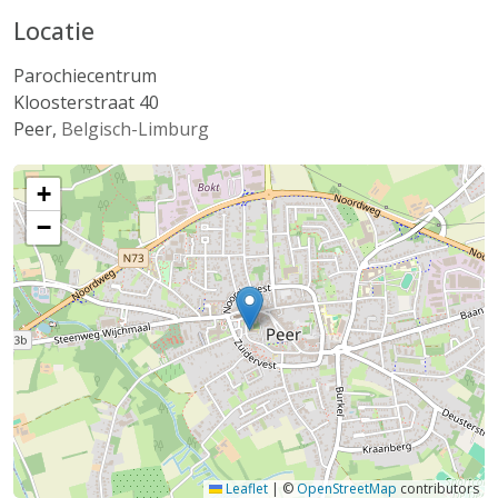
Locatie
Parochiecentrum
Kloosterstraat 40
Peer
,
Belgisch-Limburg
+
−
Leaflet
|
©
OpenStreetMap
contributors