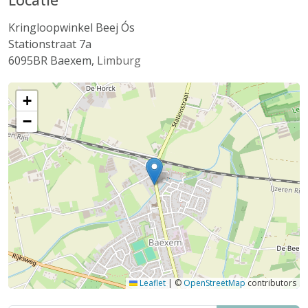
Kringloopwinkel Beej Ós
Stationstraat 7a
6095BR
Baexem
,
Limburg
+
−
Leaflet
|
©
OpenStreetMap
contributors