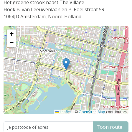
Het groene strook naast The Village
Hoek B. van Leeuwenlaan en B. Roëllstraat 59
1064JD
Amsterdam
,
Noord-Holland
+
−
Leaflet
|
©
OpenStreetMap
contributors
Toon route