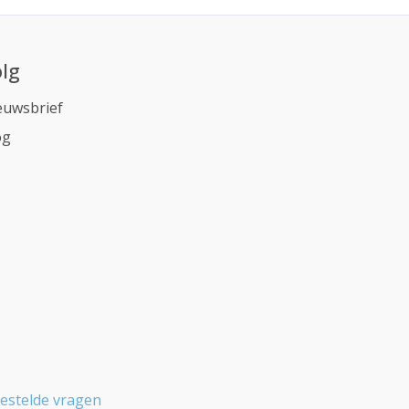
lg
euwsbrief
og
estelde vragen