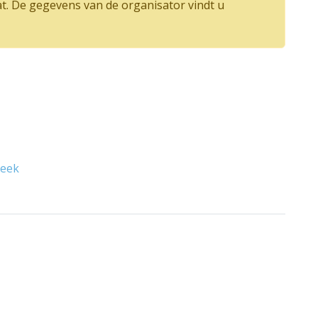
at. De gegevens van de organisator vindt u
beek