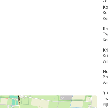
Zo
Ko
Ko
Ke
Kr
Tw
Ke
Kr
Kr
Wi
Hu
Br
Va
't
Tw
Ri