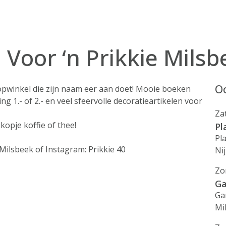
 Voor ‘n Prikkie Milsb
Oo
oopwinkel die zijn naam eer aan doet! Mooie boeken
ing 1.- of 2.- en veel sfeervolle decoratieartikelen voor
Za
 kopje koffie of thee!
Pl
Pl
 Milsbeek of Instagram: Prikkie 40
Ni
Zo
Ga
Ga
Mi