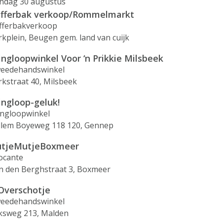
ndag 30 augustus
fferbak verkoop/Rommelmarkt
fferbakverkoop
rkplein, Beugen gem. land van cuijk
ingloopwinkel Voor ‘n Prikkie Milsbeek
eedehandswinkel
rkstraat 40, Milsbeek
ingloop-geluk!
ingloopwinkel
llem Boyeweg 118 120, Gennep
tjeMutjeBoxmeer
ocante
n den Berghstraat 3, Boxmeer
 Overschotje
eedehandswinkel
jksweg 213, Malden