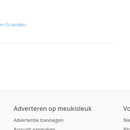
 en Grienden
Adverteren op meukisleuk
Vo
Advertentie toevoegen
Ni
Account aanmaken
Bl