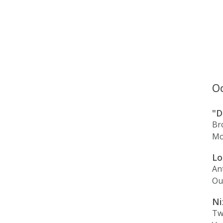
Oo
"D
Br
Mo
Lo
An
Ou
Ni
Tw