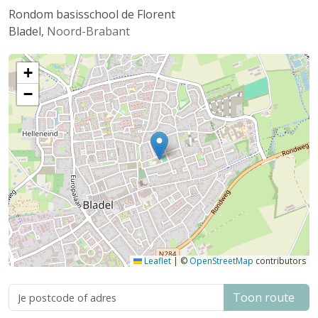
Rondom basisschool de Florent
Bladel
,
Noord-Brabant
+
−
Leaflet
|
©
OpenStreetMap
contributors
Toon route