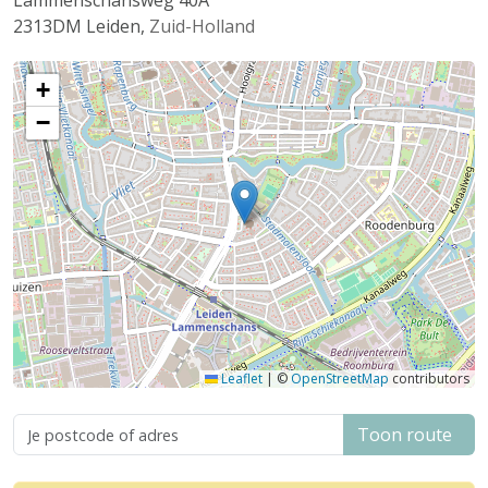
Lammenschansweg 40A
2313DM
Leiden
,
Zuid-Holland
+
−
Leaflet
|
©
OpenStreetMap
contributors
Toon route