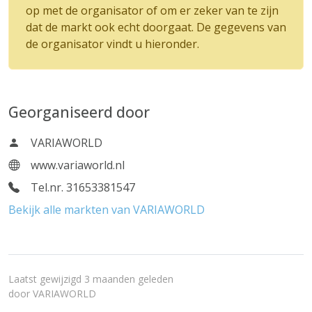
op met de organisator of om er zeker van te zijn
dat de markt ook echt doorgaat. De gegevens van
de organisator vindt u hieronder.
Georganiseerd door
VARIAWORLD
www.variaworld.nl
Tel.nr. 31653381547
Bekijk alle markten van VARIAWORLD
Laatst gewijzigd 3 maanden geleden
door
VARIAWORLD