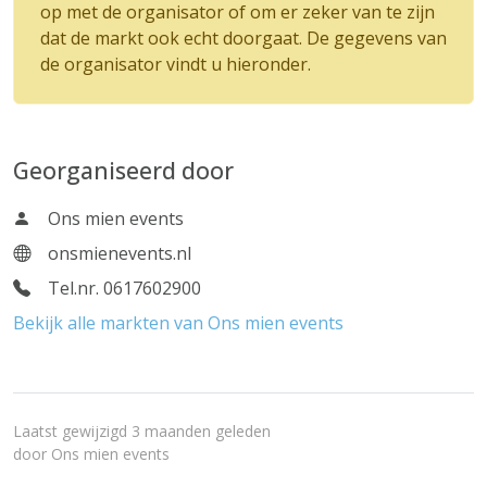
op met de organisator of om er zeker van te zijn
dat de markt ook echt doorgaat. De gegevens van
de organisator vindt u hieronder.
Georganiseerd door
Ons mien events
onsmienevents.nl
Tel.nr. 0617602900
Bekijk alle markten van Ons mien events
Laatst gewijzigd 3 maanden geleden
door
Ons mien events