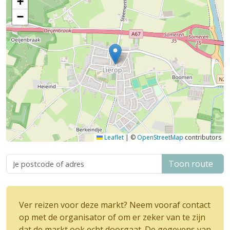
+
−
Leaflet
|
©
OpenStreetMap
contributors
Toon route
Ver reizen voor deze markt? Neem vooraf contact
op met de organisator of om er zeker van te zijn
dat de markt ook echt doorgaat. De gegevens van