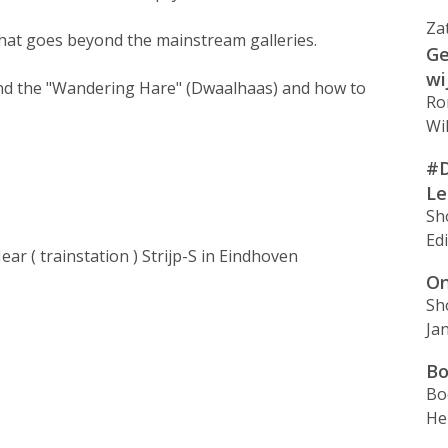
Za
hat goes beyond the mainstream galleries.
Ge
wi
ind the "Wandering Hare" (Dwaalhaas) and how to
Ro
Wi
#D
L
Sh
Ed
ar ( trainstation ) Strijp-S in Eindhoven
On
Sh
Ja
Bo
Bo
He