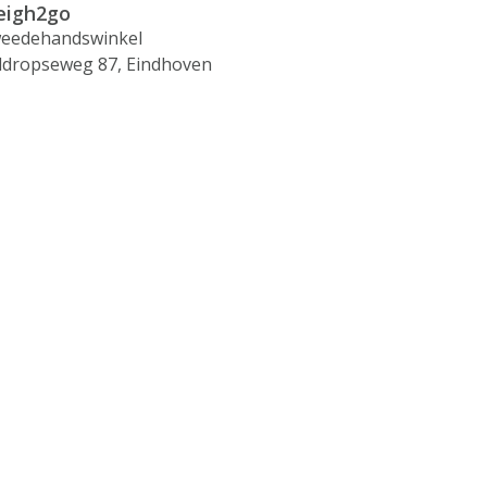
igh2go
eedehandswinkel
ldropseweg 87, Eindhoven