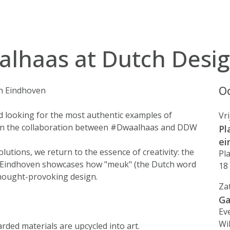
alhaas at Dutch Desi
Oo
in Eindhoven
d looking for the most authentic examples of
Vr
han the collaboration between #Dwaalhaas and DDW
Pl
ei
utions, we return to the essence of creativity: the
Pl
in Eindhoven showcases how "meuk" (the Dutch word
18
thought-provoking design.
Za
Ga
Ev
Wi
rded materials are upcycled into art.