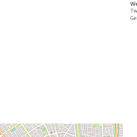
We
Tw
Ge