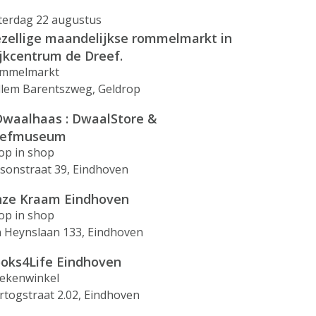
terdag 22 augustus
zellige maandelijkse rommelmarkt in
jkcentrum de Dreef.
mmelmarkt
llem Barentszweg, Geldrop
waalhaas : DwaalStore &
eefmuseum
op in shop
isonstraat 39, Eindhoven
ze Kraam Eindhoven
op in shop
n Heynslaan 133, Eindhoven
oks4Life Eindhoven
ekenwinkel
rtogstraat 2.02, Eindhoven