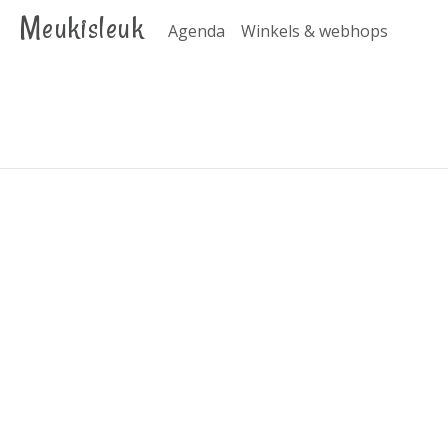
Meukisleuk
Agenda
Winkels & webhops