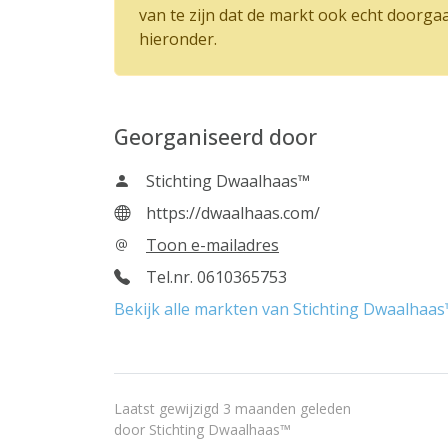
van te zijn dat de markt ook echt doorga
hieronder.
Georganiseerd door
Stichting Dwaalhaas™
https://dwaalhaas.com/
Toon e-mailadres
Tel.nr. 0610365753
Bekijk alle markten van Stichting Dwaalhaa
Laatst gewijzigd 3 maanden geleden
door
Stichting Dwaalhaas™