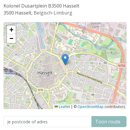
Kolonel Dusartplein B3500 Hasselt
3500
Hasselt
,
Belgisch-Limburg
+
−
Leaflet
|
©
OpenStreetMap
contributors
Toon route