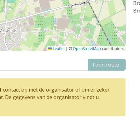
Br
Br
Leaflet
|
©
OpenStreetMap
contributors
Toon route
 contact op met de organisator of om er zeker
at. De gegevens van de organisator vindt u