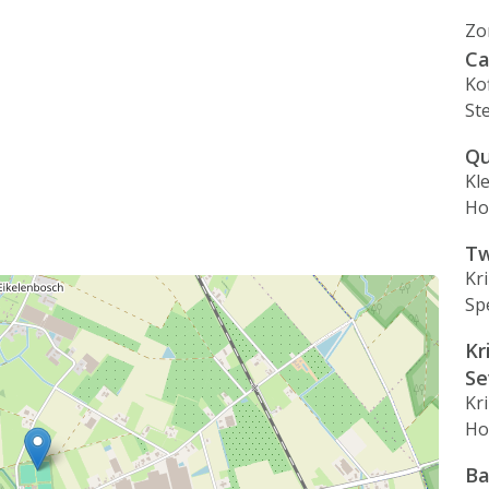
Zo
Ca
Ko
Ste
Qu
Kl
Ho
Tw
Kr
Sp
Kr
S
Kr
Ho
Ba