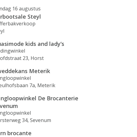
ndag 16 augustus
rbootsale Steyl
fferbakverkoop
yl
asimode kids and lady’s
edingwinkel
ofdstraat 23, Horst
eddekans Meterik
ingloopwinkel
eulhofsbaan 7a, Meterik
ingloopwinkel De Brocanterie
evenum
ingloopwinkel
rsterweg 34, Sevenum
rn brocante