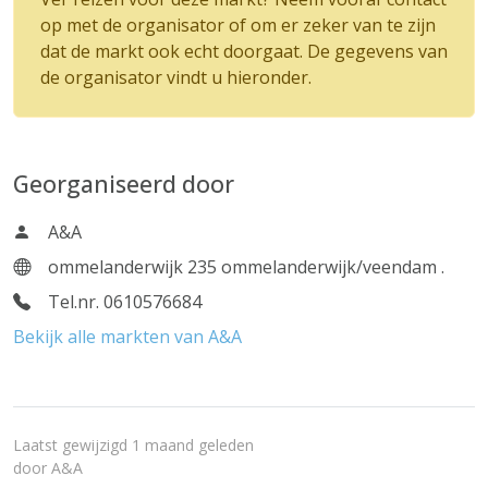
op met de organisator of om er zeker van te zijn
dat de markt ook echt doorgaat. De gegevens van
de organisator vindt u hieronder.
Georganiseerd door
A&A
ommelanderwijk 235 ommelanderwijk/veendam .
Tel.nr. 0610576684
Bekijk alle markten van A&A
Laatst gewijzigd 1 maand geleden
door
A&A