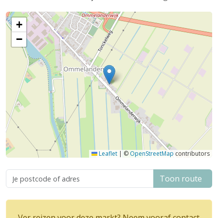
+
−
Leaflet
|
©
OpenStreetMap
contributors
Toon route
Ver reizen voor deze markt? Neem vooraf contact