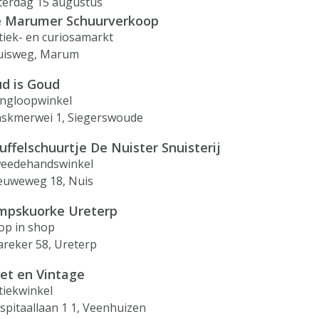
terdag 15 augustus
 Marumer Schuurverkoop
tiek- en curiosamarkt
uisweg, Marum
d is Goud
ingloopwinkel
skmerwei 1, Siegerswoude
uffelschuurtje De Nuister Snuisterij
eedehandswinkel
euweweg 18, Nuis
mpskuorke Ureterp
op in shop
areker 58, Ureterp
et en Vintage
tiekwinkel
spitaallaan 1 1, Veenhuizen