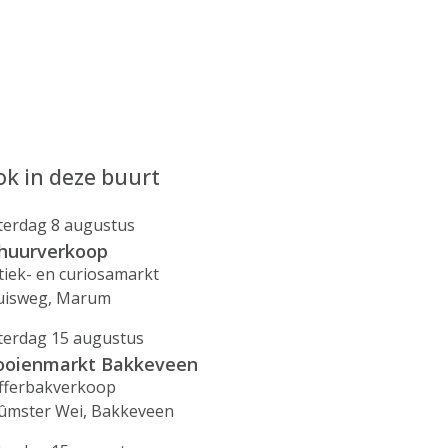
k in deze buurt
terdag 8 augustus
huurverkoop
tiek- en curiosamarkt
uisweg, Marum
terdag 15 augustus
ooienmarkt Bakkeveen
fferbakverkoop
ûmster Wei, Bakkeveen