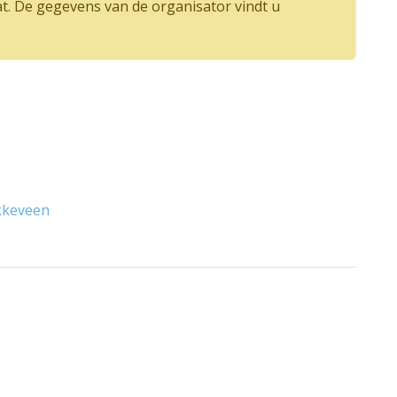
at. De gegevens van de organisator vindt u
akkeveen