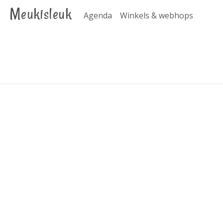
Meukisleuk
Agenda
Winkels & webhops