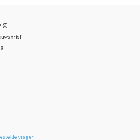
lg
euwsbrief
og
estelde vragen