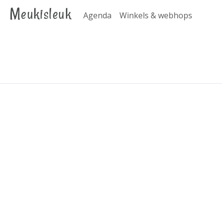
Meukisleuk
Agenda
Winkels & webhops