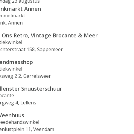
ndag 23 augustus
inkmarkt Annen
mmelmarkt
ink, Annen
j Ons Retro, Vintage Brocante & Meer
tiekwinkel
ochterstraat 158, Sappemeer
andmasshop
tiekwinkel
jksweg 2 2, Garrelsweer
llenster Snuusterschuur
ocante
rgweg 4, Lellens
 Veenhuus
eedehandswinkel
enlustplein 11, Veendam