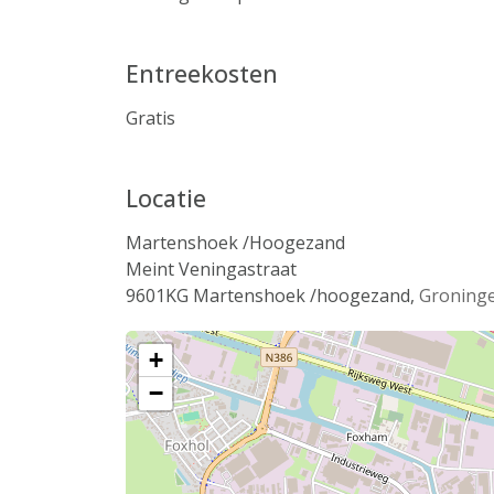
Entreekosten
Gratis
Locatie
Martenshoek /Hoogezand
Meint Veningastraat
9601KG
Martenshoek /hoogezand
,
Groning
+
−