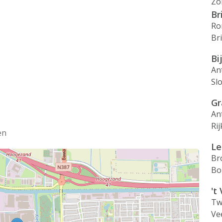
Zo
Br
Ro
Br
Bi
An
Sl
Gr
An
Ri
en
Le
Br
Bo
't
Tw
Ve