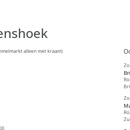
enshoek
Oo
ommelmarkt alleen met kraam)
Zo
Br
Ro
Br
Zo
Ma
Ro
Zu
00