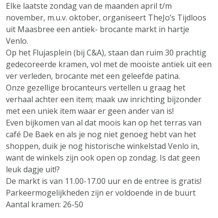
Elke laatste zondag van de maanden april t/m
november, m.u.v. oktober, organiseert TheJo’s Tijdloos
uit Maasbree een antiek- brocante markt in hartje
Venlo.
Op het Flujasplein (bij C&A), staan dan ruim 30 prachtig
gedecoreerde kramen, vol met de mooiste antiek uit een
ver verleden, brocante met een geleefde patina.
Onze gezellige brocanteurs vertellen u graag het
verhaal achter een item; maak uw inrichting bijzonder
met een uniek item waar er geen ander van is!
Even bijkomen van al dat moois kan op het terras van
café De Baek en als je nog niet genoeg hebt van het
shoppen, duik je nog historische winkelstad Venlo in,
want de winkels zijn ook open op zondag. Is dat geen
leuk dagje uit!?
De markt is van 11.00-17.00 uur en de entree is gratis!
Parkeermogelijkheden zijn er voldoende in de buurt
Aantal kramen: 26-50