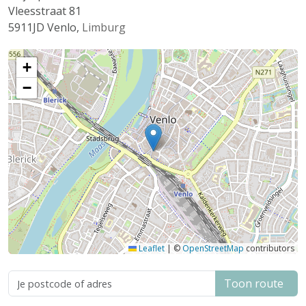
Vleesstraat 81
5911JD
Venlo
,
Limburg
+
−
Leaflet
|
©
OpenStreetMap
contributors
Toon route