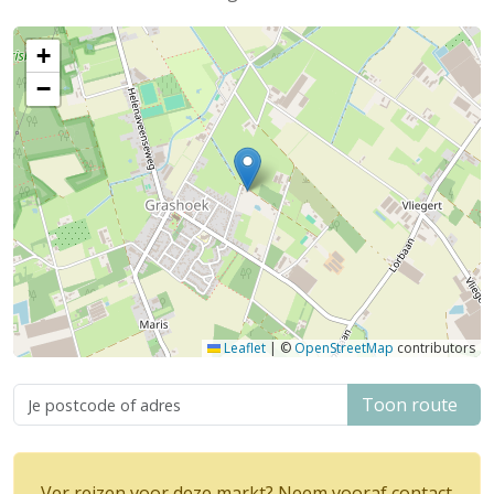
+
−
Leaflet
|
©
OpenStreetMap
contributors
Toon route
Ver reizen voor deze markt? Neem vooraf contact