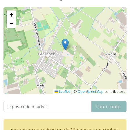
+
−
Leaflet
|
©
OpenStreetMap
contributors
Toon route
Ver reizen voor deze markt? Neem vooraf contact