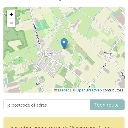
+
−
Leaflet
|
©
OpenStreetMap
contributors
Toon route
Ver reizen voor deze markt? Neem vooraf contact